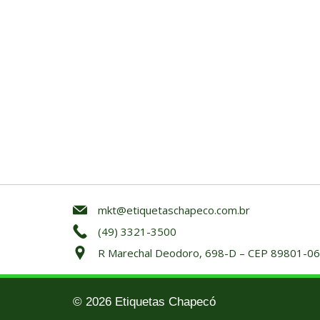
mkt@etiquetaschapeco.com.br
(49) 3321-3500
R Marechal Deodoro, 698-D – CEP 89801-061
© 2026 Etiquetas Chapecó